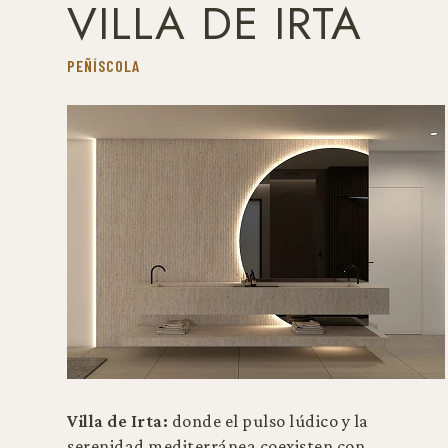
VILLA DE IRTA
PEÑÍSCOLA
Villa de Irta:
donde el pulso lúdico y la
serenidad mediterránea coexisten con